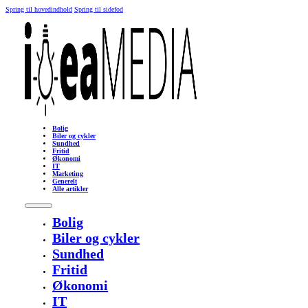
Spring til hovedindhold
Spring til sidefod
Bolig
Biler og cykler
Sundhed
Fritid
Økonomi
IT
Marketing
Generelt
Alle artikler
Bolig
Biler og cykler
Sundhed
Fritid
Økonomi
IT