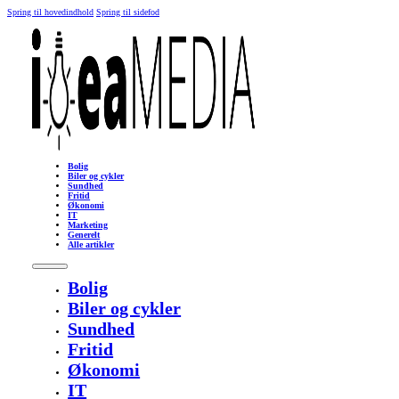
Spring til hovedindhold
Spring til sidefod
Bolig
Biler og cykler
Sundhed
Fritid
Økonomi
IT
Marketing
Generelt
Alle artikler
Bolig
Biler og cykler
Sundhed
Fritid
Økonomi
IT